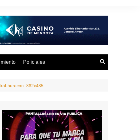
imiento
Policiales
ntral-huracan_862x485