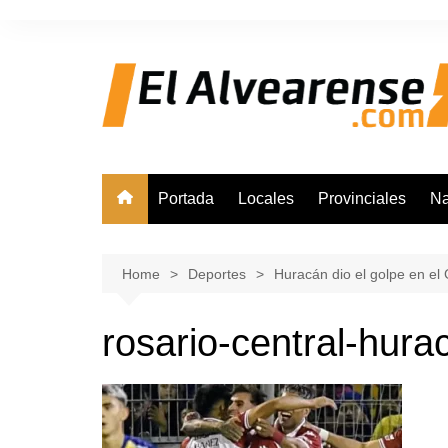
Skip
to
content
Portada
Locales
Provinciales
Na
Home
Deportes
Huracán dio el golpe en el G
rosario-central-hur