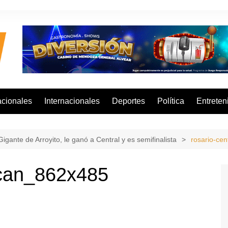
cionales
Internacionales
Deportes
Política
Entreten
igante de Arroyito, le ganó a Central y es semifinalista
rosario-ce
acan_862x485