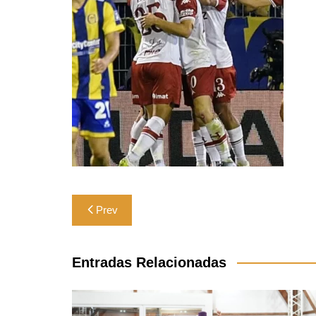
Navegación
Prev
de
entradas
Entradas Relacionadas