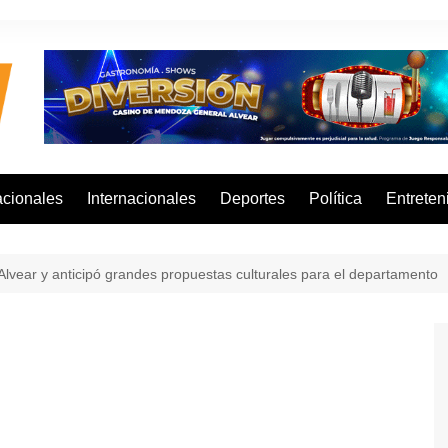
cionales
Internacionales
Deportes
Política
Entreten
 Alvear y anticipó grandes propuestas culturales para el departamento