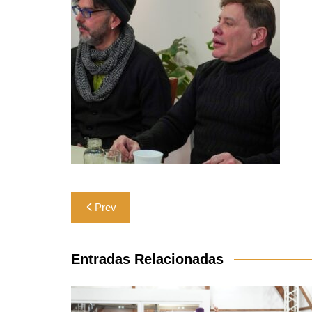
Navegación
Prev
de
entradas
Entradas Relacionadas