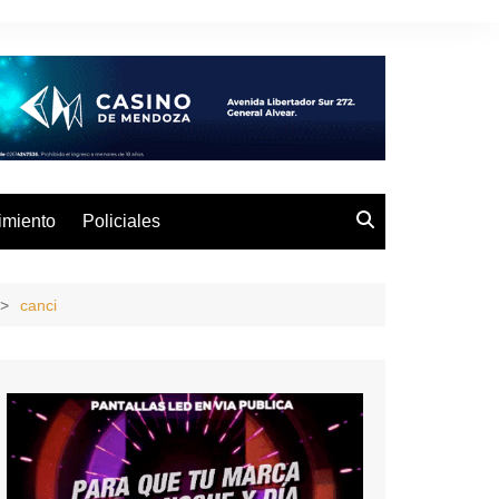
imiento
Policiales
canci