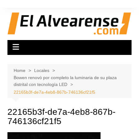
Skip
to
content
Home
Locales
Bowen renovó por completo la luminaria de su plaza
distrital con tecnología LED
22165b3f-de7a-4eb8-867b-746136cf21f5
22165b3f-de7a-4eb8-867b-
746136cf21f5