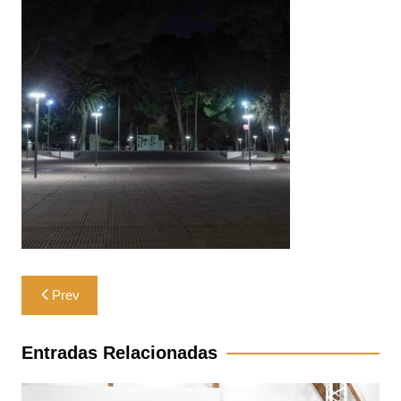
Navegación
Prev
de
entradas
Entradas Relacionadas